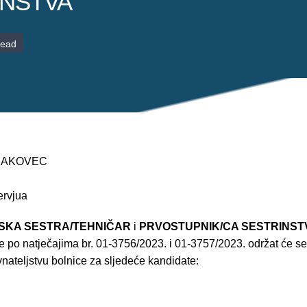
INSTVA
read
 ČAKOVEC
ervjua
SKA SESTRA/TEHNIČAR
i
PRVOSTUPNIK/CA SESTRINST
e po natječajima br. 01-3756/2023. i 01-3757/2023. održat će s
nateljstvu bolnice za sljedeće kandidate: