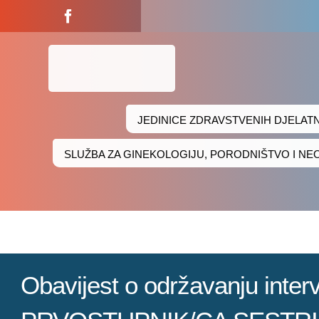
Skip
to
content
JEDINICE ZDRAVSTVENIH DJELAT
SLUŽBA ZA GINEKOLOGIJU, PORODNIŠTVO I N
Obavijest o održavanju in