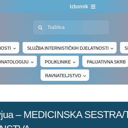
Izbornik
Naslovna
Traži...
O nama
Za pacijente
NOSTI
SLUŽBA INTERNISTIČKIH DJELATNOSTI
S
Za djelatnike
EONATOLOGIJU
POLIKLINIKE
PALIJATIVNA SKRB
Centralno naručivanje
RAVNATELJSTVO
Javna nabava
Novosti
Adresar
tervjua – MEDICINSKA SESTRA
Kontakt