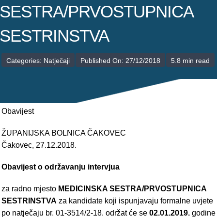
POLIKLINIKE
SESTRA/PRVOSTUPNICA
PALIJATIVNA SKRB
SESTRINSTVA
JEDINICE NEZDRAVSTVENIH DJELATNOSTI
Categories:
Natječaji
Published On: 27/12/2018
5.8 min read
RAVNATELJSTVO
Obavijest
ŽUPANIJSKA BOLNICA ČAKOVEC
Čakovec, 27.12.2018.
Obavijest o održavanju intervjua
za radno mjesto
MEDICINSKA SESTRA/PRVOSTUPNICA
SESTRINSTVA
za kandidate koji ispunjavaju formalne uvjete
po natječaju br. 01-3514/2-18. održat će se
02.01.2019.
godine