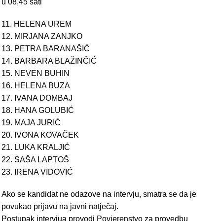
u 08,45 sati
11. HELENA UREM
12. MIRJANA ZANJKO
13. PETRA BARANAŠIĆ
14. BARBARA BLAŽINČIĆ
15. NEVEN BUHIN
16. HELENA BUZA
17. IVANA DOMBAJ
18. HANA GOLUBIĆ
19. MAJA JURIĆ
20. IVONA KOVAČEK
21. LUKA KRALJIĆ
22. SAŠA LAPTOŠ
23. IRENA VIDOVIĆ
Ako se kandidat ne odazove na intervju, smatra se da je
povukao prijavu na javni natječaj.
Postupak intervjua provodi Povjerenstvo za provedbu