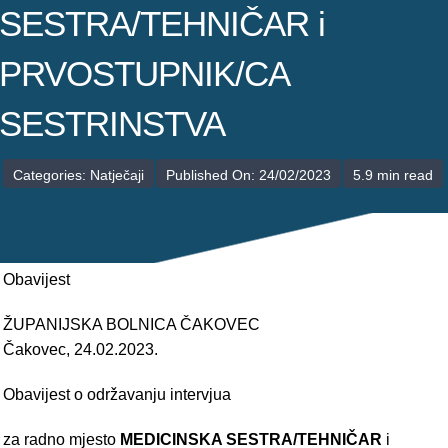
POLIKLINIKE
SESTRA/TEHNIČAR i
PALIJATIVNA SKRB
PRVOSTUPNIK/CA
JEDINICE NEZDRAVSTVENIH DJELATNOSTI
SESTRINSTVA
RAVNATELJSTVO
Categories:
Natječaji
Published On: 24/02/2023
5.9 min read
Obavijest
ŽUPANIJSKA BOLNICA ČAKOVEC
Čakovec, 24.02.2023.
Obavijest o održavanju intervjua
za radno mjesto
MEDICINSKA SESTRA/TEHNIČAR
i