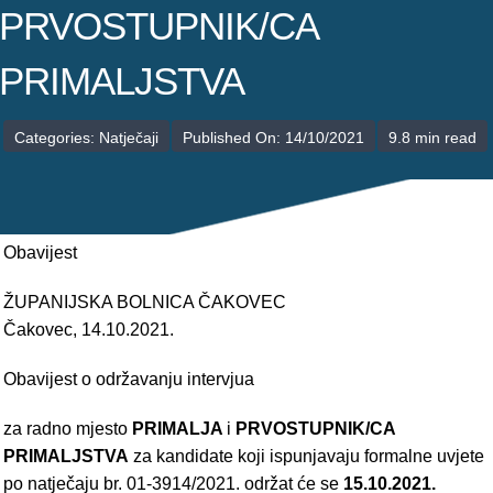
POLIKLINIKE
PRVOSTUPNIK/CA
PALIJATIVNA SKRB
PRIMALJSTVA
JEDINICE NEZDRAVSTVENIH DJELATNOSTI
Categories:
Natječaji
Published On: 14/10/2021
9.8 min read
RAVNATELJSTVO
Obavijest
ŽUPANIJSKA BOLNICA ČAKOVEC
Čakovec, 14.10.2021.
Obavijest o održavanju intervjua
za radno mjesto
PRIMALJA
i
PRVOSTUPNIK/CA
PRIMALJSTVA
za kandidate koji ispunjavaju formalne uvjete
po natječaju br. 01-3914/2021. održat će se
15.10.2021.