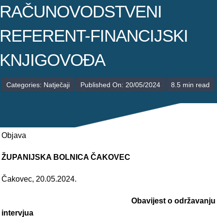
POLIKLINIKE
RAČUNOVODSTVENI
PALIJATIVNA SKRB
REFERENT-FINANCIJSKI
JEDINICE NEZDRAVSTVENIH DJELATNOSTI
KNJIGOVOĐA
RAVNATELJSTVO
Categories:
Natječaji
Published On: 20/05/2024
8.5 min read
Objava
ŽUPANIJSKA BOLNICA ČAKOVEC
Čakovec, 20.05.2024.
Obavijest o održavanju
intervjua