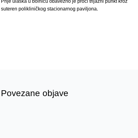
Prije ulaska u bolnicu obavezno je proći trijažni punkt kroz
suteren polikliničkog stacionarnog paviljona.
Povezane objave