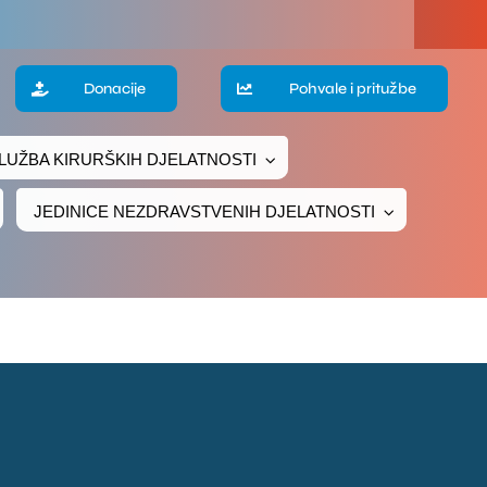
a
Donacije
Pohvale i pritužbe
LUŽBA KIRURŠKIH DJELATNOSTI
te
JEDINICE NEZDRAVSTVENIH DJELATNOSTI
ke
čivanje
ava