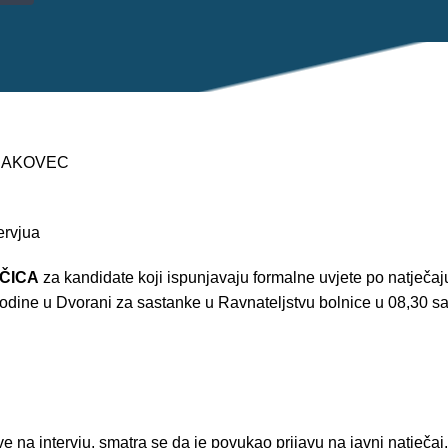
 ČAKOVEC
ervjua
ČICA
za kandidate koji ispunjavaju formalne uvjete po natječaj
odine u Dvorani za sastanke u Ravnateljstvu bolnice u 08,30 sat
 na intervju, smatra se da je povukao prijavu na javni natječaj