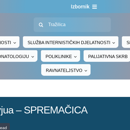
Izbornik
Traži...
Naslovn
O nama
NOSTI
SLUŽBA INTERNISTIČKIH DJELATNOSTI
S
Za pacijen
EONATOLOGIJU
POLIKLINIKE
PALIJATIVNA SKRB
Za djelatni
RAVNATELJSTVO
Centralno naru
Javna nab
Novosti
ervjua – SPREMAČICA
Adresar
Kontakt
read