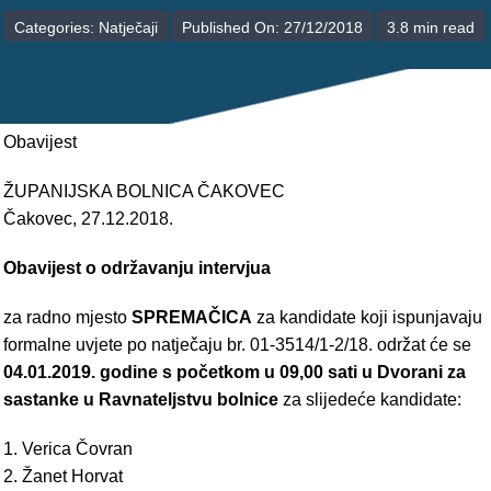
POLIKLINIKE
Categories:
Natječaji
Published On: 27/12/2018
3.8 min read
PALIJATIVNA SKRB
JEDINICE NEZDRAVSTVENIH DJELATNOSTI
Obavijest
RAVNATELJSTVO
ŽUPANIJSKA BOLNICA ČAKOVEC
Čakovec, 27.12.2018.
Obavijest o održavanju intervjua
za radno mjesto
SPREMAČICA
za kandidate koji ispunjavaju
formalne uvjete po natječaju br. 01-3514/1-2/18. održat će se
04.01.2019. godine s početkom u 09,00 sati u Dvorani za
sastanke u Ravnateljstvu bolnice
za slijedeće kandidate:
1. Verica Čovran
2. Žanet Horvat