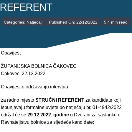
POLIKLINIKE
REFERENT
PALIJATIVNA SKRB
Categories:
Natječaji
Published On: 22/12/2022
5.4 min read
JEDINICE NEZDRAVSTVENIH DJELATNOSTI
RAVNATELJSTVO
Obavijest
ŽUPANIJSKA BOLNICA ČAKOVEC
Čakovec, 22.12.2022.
Obavijest o održavanju intervjua
za radno mjesto
STRUČNI REFERENT
za kandidate koji
ispunjavaju formalne uvjete po natječaju br. 01-4942/2022
održat će se
29.12.2022. godine
u Dvorani za sastanke u
Ravnateljstvu bolnice za sljedeće kandidate: