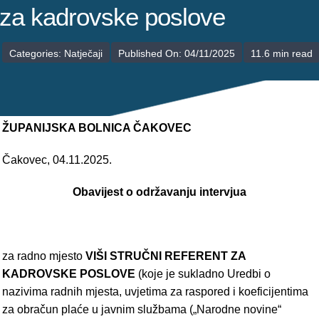
POLIKLINIKE
za kadrovske poslove
PALIJATIVNA SKRB
Categories:
Natječaji
Published On: 04/11/2025
11.6 min read
JEDINICE NEZDRAVSTVENIH DJELATNOSTI
RAVNATELJSTVO
ŽUPANIJSKA BOLNICA ČAKOVEC
Čakovec, 04.11.2025.
Obavijest o održavanju intervjua
za radno mjesto
VIŠI STRUČNI REFERENT ZA
KADROVSKE POSLOVE
(koje je sukladno Uredbi o
nazivima radnih mjesta, uvjetima za raspored i koeficijentima
za obračun plaće u javnim službama („Narodne novine“