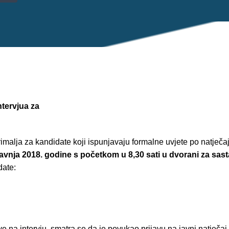
ntervjua za
rimalja za kandidate koji ispunjavaju formalne uvjete po natječa
ravnja 2018. godine s početkom u 8,30 sati u dvorani za sas
date:
 na intervju, smatra se da je povukao prijavu na javni natječaj