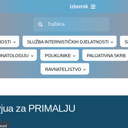
Izbornik
Traži...
Naslovna
O nama
NOSTI
SLUŽBA INTERNISTIČKIH DJELATNOSTI
S
Za pacijente
EONATOLOGIJU
POLIKLINIKE
PALIJATIVNA SKRB
Za djelatnike
RAVNATELJSTVO
Centralno naručivanje
Javna nabava
Novosti
rvjua za PRIMALJU
Adresar
Kontakt
read