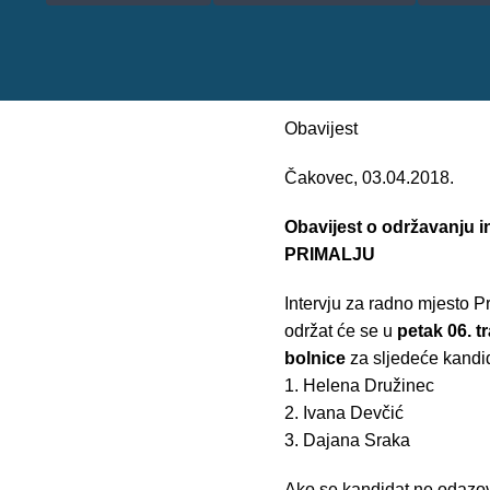
Obavijest
Čakovec, 03.04.2018.
Obavijest o održavanju i
PRIMALJU
Intervju za radno mjesto P
održat će se u
petak 06. t
bolnice
za sljedeće kandi
1. Helena Družinec
2. Ivana Devčić
3. Dajana Sraka
Ako se kandidat ne odazove