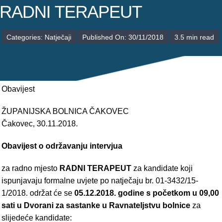
POLIKLINIKE
RADNI TERAPEUT
PALIJATIVNA SKRB
Categories:
Natječaji
Published On: 30/11/2018
3.5 min read
JEDINICE NEZDRAVSTVENIH DJELATNOSTI
RAVNATELJSTVO
Obavijest
ŽUPANIJSKA BOLNICA ČAKOVEC
Čakovec, 30.11.2018.
Obavijest o održavanju intervjua
za radno mjesto
RADNI TERAPEUT
za kandidate koji
ispunjavaju formalne uvjete po natječaju br. 01-3432/15-
1/2018. održat će se
05.12.2018. godine s početkom u 09,00
sati u Dvorani za sastanke u Ravnateljstvu bolnice
za
slijedeće kandidate: