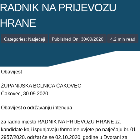
POLIKLINIKE
RADNIK NA PRIJEVOZU
PALIJATIVNA SKRB
HRANE
JEDINICE NEZDRAVSTVENIH DJELATNOSTI
Categories:
Natječaji
Published On: 30/09/2020
4.2 min read
RAVNATELJSTVO
Obavijest
ŽUPANIJSKA BOLNICA ČAKOVEC
Čakovec, 30.09.2020.
Obavijest o održavanju intervjua
za radno mjesto RADNIK NA PRIJEVOZU HRANE za
kandidate koji ispunjavaju formalne uvjete po natječaju br. 01-
2957/2020. održat će se 02.10.2020. godine u Dvorani za