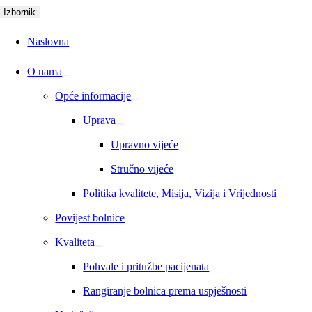
Skip
Izbornik
to
content
Naslovna
O nama
Opće informacije
Uprava
Upravno vijeće
Stručno vijeće
Politika kvalitete, Misija, Vizija i Vrijednosti
Povijest bolnice
Kvaliteta
Pohvale i pritužbe pacijenata
Rangiranje bolnica prema uspješnosti