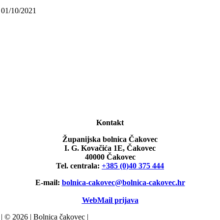
01/10/2021
Kontakt
Županijska bolnica Čakovec
I. G. Kovačića 1E, Čakovec
40000 Čakovec
Tel. centrala:
+385 (0)40 375 444
E-mail:
bolnica-cakovec@bolnica-cakovec.hr
WebMail prijava
| © 2026 | Bolnica čakovec |