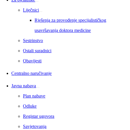
Liječnici
Rješenja za provođenje specijalističkog
usavršavanja doktora medicine
Sestrinstvo
Ostali suradnici
Obavijesti
Centralno naručivanje
Javna nabava
Plan nabave
Odluke
Registar ugovora
Savjetovanja