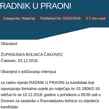
POLIKLINIKE
RADNIK U PRAONI
PALIJATIVNA SKRB
Categories:
Natječaji
Published On: 03/12/2018
3.7 min read
JEDINICE NEZDRAVSTVENIH DJELATNOSTI
RAVNATELJSTVO
Obavijest
ŽUPANIJSKA BOLNICA ČAKOVEC
Čakovec, 03.12.2018.
Obavijest o održavanju intervjua
za radno mjesto RADNIK U PRAONI za kandidate koji
ispunjavaju formalne uvjete po natječaju br. 01-2806/2-18.
održat će se 10.12.2018. godine s početkom u 09:00 sati u
Dvorani za sastanke u Ravnateljstvu bolnice za slijedeće
kandidate: