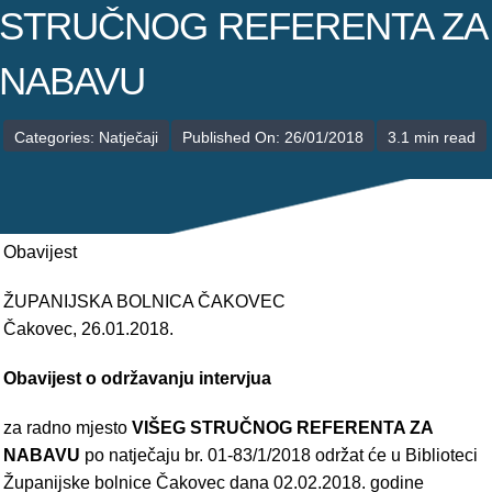
POLIKLINIKE
STRUČNOG REFERENTA ZA
PALIJATIVNA SKRB
NABAVU
JEDINICE NEZDRAVSTVENIH DJELATNOSTI
Categories:
Natječaji
Published On: 26/01/2018
3.1 min read
RAVNATELJSTVO
Obavijest
ŽUPANIJSKA BOLNICA ČAKOVEC
Čakovec, 26.01.2018.
Obavijest o održavanju intervjua
za radno mjesto
VIŠEG STRUČNOG REFERENTA ZA
NABAVU
po natječaju br. 01-83/1/2018 održat će u Biblioteci
Županijske bolnice Čakovec dana 02.02.2018. godine