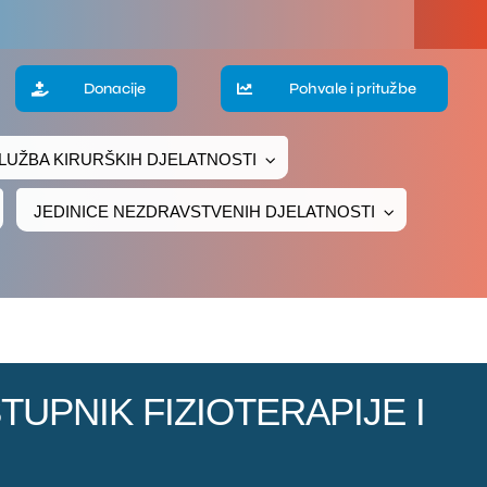
a
Donacije
Pohvale i pritužbe
LUŽBA KIRURŠKIH DJELATNOSTI
te
JEDINICE NEZDRAVSTVENIH DJELATNOSTI
ke
čivanje
ava
VOSTUPNIK FIZIOTERAPIJE I