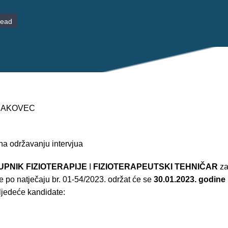
read
 ČAKOVEC
na održavanju intervjua
PNIK FIZIOTERAPIJE
I
FIZIOTERAPEUTSKI TEHNIČAR
za
e po natječaju br. 01-54/2023. održat će se
30.01.2023. godine
ljedeće kandidate: