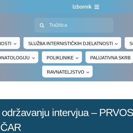
Izbornik
Traži...
Naslovn
O nama
NOSTI
SLUŽBA INTERNISTIČKIH DJELATNOSTI
S
Za pacijen
EONATOLOGIJU
POLIKLINIKE
PALIJATIVNA SKRB
Za djelatni
RAVNATELJSTVO
Centralno naru
Javna nab
Novosti
na održavanju intervjua – PR
Adresar
IČAR
Kontakt