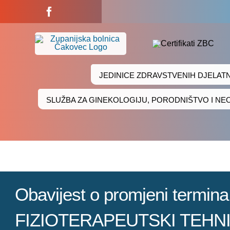
Skip
to
content
JEDINICE ZDRAVSTVENIH DJELAT
SLUŽBA ZA GINEKOLOGIJU, PORODNIŠTVO I N
Obavijest o promjeni termi
FIZIOTERAPEUTSKI TEHN