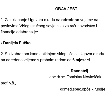
OBAVIJEST
1. Za sklapanje Ugovora o radu na
određeno
vrijeme na
poslovima Višeg stručnog savjetnika za računovodstvo i
financije odabrana je:
•
Danijela Fučko
2. Sa izabranom kandidatkinjom sklopit će se Ugovor o radu
na određeno vrijeme s probnim radom od
6 mjeseci.
Ravnatelj
doc.dr.sc. Tomislav Novinščak,
prof. v.š.,
dr.med.spec.opće kirurgije