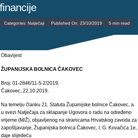
POLIKLINIKE
financije
PALIJATIVNA SKRB
Categories:
Natječaji
Published On: 23/10/2019
5 min read
JEDINICE NEZDRAVSTVENIH DJELATNOSTI
RAVNATELJSTVO
Obavijest
ŽUPANIJSKA BOLNICA ČAKOVEC
Broj: 01-2846/11-5-2/2019.
Čakovec, 22.10.2019.
Na temelju članku 21. Statuta Županijske bolnice Čakovec, a
u svezi Natječaja za sklapanje Ugovora o radu na određeno
vrijeme (M/Ž), objavljenog na stranicama Hrvatskog zavoda za
zapošljavanje, Županijska bolnica Čakovec, I. G. Kovačića 1e,
daje slijedeću