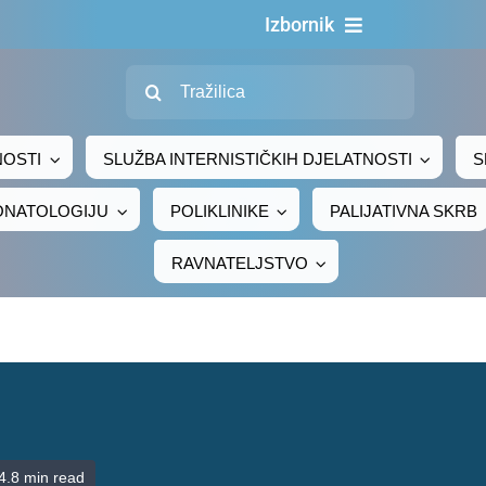
Izbornik
Traži...
Naslovn
O nama
NOSTI
SLUŽBA INTERNISTIČKIH DJELATNOSTI
S
Za pacijen
EONATOLOGIJU
POLIKLINIKE
PALIJATIVNA SKRB
Za djelatni
RAVNATELJSTVO
Centralno naru
Javna nab
Novosti
Adresar
Kontakt
4.8 min read