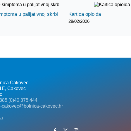
imptoma u palijativnoj skrbi
Kartica opioida
28/02/2026
lnica Čakovec
 1E, Čakovec
c
385 (0)40 375 444
a-cakovec@bolnica-cakovec.hr
va