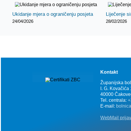
Ukidanje mjera o ograničenju posjeta
Liječenje s
24/04/2026
28/02/2026
Kontakt
Županijska bo
I. G. Kovačića
40000 Čakove
Tel. centrala:
+
E-mail:
bolnic
WebMail prija