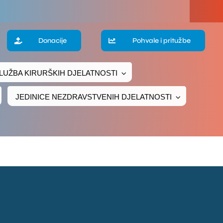
a
Donacije
Pohvale i pritužbe
LUŽBA KIRURŠKIH DJELATNOSTI
te
JEDINICE NEZDRAVSTVENIH DJELATNOSTI
ke
čivanje
ava