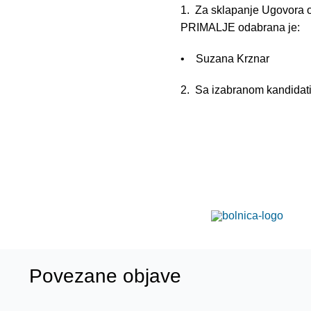
1. Za sklapanje Ugovora o
PRIMALJE odabrana je:
• Suzana Krznar
2. Sa izabranom kandidati
RAVN
Robert Grudić, d
ortopedije i 
subspec. tr
Povezane objave