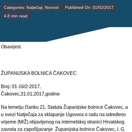
POLIKLINIKE
Categories:
Natječaji
,
Novosti
Published On: 01/02/2017
4.8 min read
PALIJATIVNA SKRB
JEDINICE NEZDRAVSTVENIH DJELATNOSTI
RAVNATELJSTVO
Obavijest
ŽUPANIJSKA BOLNICA ČAKOVEC
Broj: 01-16/2-2017.
Čakovec,31.01.2017.godine
Na temelju članku 21. Statuta Županijske bolnice Čakovec, a
u svezi Natječaja za sklapanje Ugovora o radu na određeno
vrijeme (M/Ž) objavljenog na internetskoj stranici Hrvatskog
zavoda za zapošljavanje Županijska bolnice Čakovec, I. G.