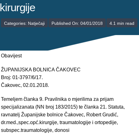
POLIKLINIKE
kirurgije
PALIJATIVNA SKRB
Categories:
Natječaji
Published On: 04/01/2018
4.1 min read
JEDINICE NEZDRAVSTVENIH DJELATNOSTI
RAVNATELJSTVO
Obavijest
ŽUPANIJSKA BOLNICA ČAKOVEC
Broj: 01-3797/6/17.
Čakovec, 02.01.2018.
Temeljem članka 9. Pravilnika o mjerilima za prijam
specijalizanata (NN broj 183/2015) te članka 21. Statuta,
ravnatelj Županijske bolnice Čakovec, Robert Grudić,
dr.med.,spec.opć.kirurgije, traumatologije i ortopedije,
subspec.traumatologije, donosi