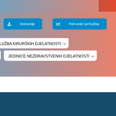
a
Donacije
Pohvale i pritužbe
te
LUŽBA KIRURŠKIH DJELATNOSTI
ke
JEDINICE NEZDRAVSTVENIH DJELATNOSTI
čivanje
ava