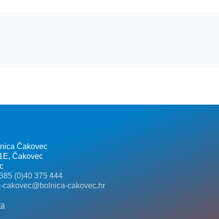
lnica Čakovec
 1E, Čakovec
c
385 (0)40 375 444
a-cakovec@bolnica-cakovec.hr
va