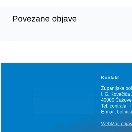
Povezane objave
Kontakt
Županijska bo
I. G. Kovačića
40000 Čakove
Tel. centrala:
+
E-mail:
bolnic
WebMail prija