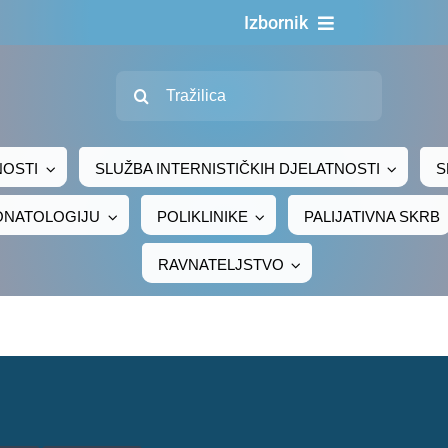
Izbornik
Naslovn
Traži...
O nama
Za pacijen
NOSTI
SLUŽBA INTERNISTIČKIH DJELATNOSTI
S
Za djelatni
EONATOLOGIJU
POLIKLINIKE
PALIJATIVNA SKRB
Centralno naru
RAVNATELJSTVO
Javna nab
Novosti
Adresar
Kontakt