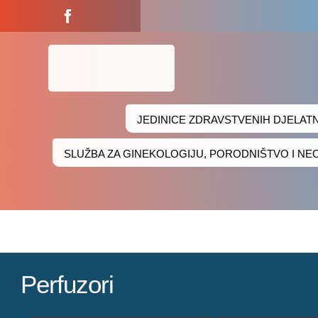
Skip
to
content
JEDINICE ZDRAVSTVENIH DJELAT
SLUŽBA ZA GINEKOLOGIJU, PORODNIŠTVO I N
Perfuzori