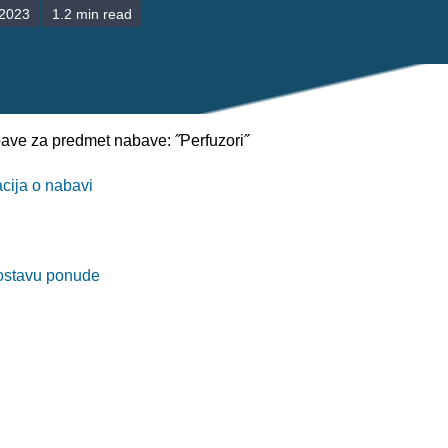
/2023
1.2 min read
ave za predmet nabave: ˝Perfuzori˝
ija o nabavi
ostavu ponude