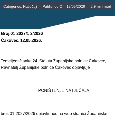
POLIKLINIKE
Categories:
Natječaji
Published On: 12/05/2026
2.9 min read
PALIJATIVNA SKRB
JEDINICE NEZDRAVSTVENIH DJELATNOSTI
Broj:01-2027/1-2/2026
Čakovec,
12.05.2026.
RAVNATELJSTVO
Temeljem članka 24. Statuta Županijske bolnice Čakovec,
Ravnatelj Županijske bolnice Čakovec objavljuje
PONIŠTENJE NATJEČAJA
broj: 01-2027/2026 objavljenog na web stranici Županijske