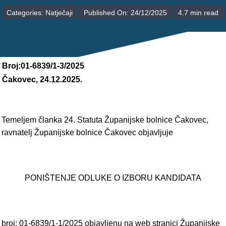
POLIKLINIKE
Categories:
Natječaji
Published On: 24/12/2025
4.7 min read
PALIJATIVNA SKRB
JEDINICE NEZDRAVSTVENIH DJELATNOSTI
Broj:01-6839/1-3/2025
Čakovec, 24.12.2025.
RAVNATELJSTVO
Temeljem članka 24. Statuta Županijske bolnice Čakovec,
ravnatelj Županijske bolnice Čakovec objavljuje
PONIŠTENJE ODLUKE O IZBORU KANDIDATA
broj: 01-6839/1-1/2025 objavljenu na web stranici Županijske