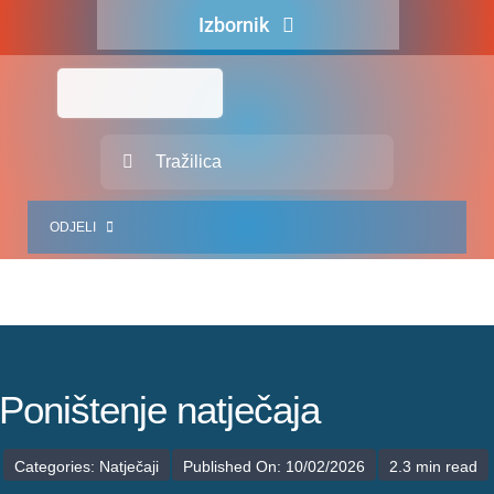
Skip
Izbornik
to
content
Naslovna
O nama
Traži...
Za pacijente
ODJELI
Za djelatnike
Centralno naručivanje
JEDINICE ZDRAVSTVENIH DJELATNOSTI
Javna nabava
SLUŽBA INTERNISTIČKIH DJELATNOSTI
Novosti
SLUŽBA KIRURŠKIH DJELATNOSTI
Poništenje natječaja
Adresar
SLUŽBA ZA GINEKOLOGIJU, PORODNIŠTVO I NEONATOLOGIJU
Categories:
Natječaji
Published On: 10/02/2026
2.3 min read
Kontakt