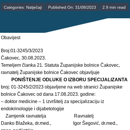
POLIKLINIKE
Categories:
Natječaji
Published On: 31/08/2023
2.9 min read
PALIJATIVNA SKRB
JEDINICE NEZDRAVSTVENIH DJELATNOSTI
Obavijest
RAVNATELJSTVO
Broj:01-3245/3/2023
Čakovec, 30.08.2023.
Temeljem članka 21. Statuta Županijske bolnice Čakovec,
ravnatelj Županijske bolnice Čakovec objavljuje
PONIŠTENJE ODLUKE O IZBORU SPECIJALIZANTA
broj: 01-3245/2/2023 objavljene na web stranici Županijske
bolnice Čakovec od dana 17.08.2023. godine:
– doktor medicine – 1 izvršitelj za specijalizaciju iz
endokrinologije i dijabetologije
Zamjenik ravnatelja Ravnatelj
Danko Blažeka, dr.med., Igor Šegović, dr.med.,