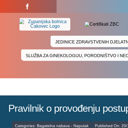
Skip
to
content
JEDINICE ZDRAVSTVENIH DJELAT
SLUŽBA ZA GINEKOLOGIJU, PORODNIŠTVO I N
Pravilnik o provođenju post
Categories:
Bagatelna nabava - Naputak
Published On: 20