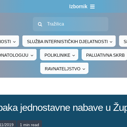
Izbornik
Traži...
Naslovn
O nama
NOSTI
SLUŽBA INTERNISTIČKIH DJELATNOSTI
S
Za pacijen
EONATOLOGIJU
POLIKLINIKE
PALIJATIVNA SKRB
Za djelatni
RAVNATELJSTVO
Centralno naru
Javna nab
Novosti
upaka jednostavne nabave u Žup
Adresar
Kontakt
/11/2019
1 min read