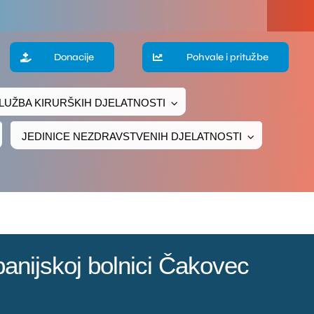
a
Donacije
Pohvale i pritužbe
LUŽBA KIRURŠKIH DJELATNOSTI
te
JEDINICE NEZDRAVSTVENIH DJELATNOSTI
ke
čivanje
ava
anijskoj bolnici Čakovec