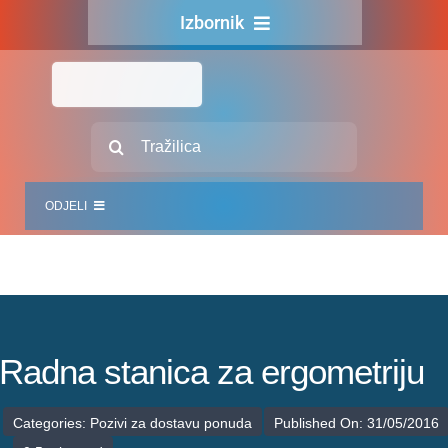
Skip
Izbornik
to
content
Naslovna
O nama
Traži...
Za pacijente
ODJELI
Za djelatnike
Centralno naručivanje
JEDINICE ZDRAVSTVENIH DJELATNOSTI
Javna nabava
SLUŽBA INTERNISTIČKIH DJELATNOSTI
Novosti
SLUŽBA KIRURŠKIH DJELATNOSTI
Radna stanica za ergometriju
Adresar
SLUŽBA ZA GINEKOLOGIJU, PORODNIŠTVO I NEONATOLOGIJU
Categories:
Pozivi za dostavu ponuda
Published On: 31/05/2016
Kontakt