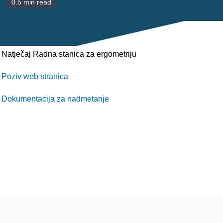
0.5 min read
POLIKLINIKE
PALIJATIVNA SKRB
JEDINICE NEZDRAVSTVENIH DJELATNOSTI
Natječaj Radna stanica za ergometriju
Poziv web stranica
RAVNATELJSTVO
Dokumentacija za nadmetanje