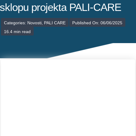
POLIKLINIKE
sklopu projekta PALI-CARE
PALIJATIVNA SKRB
Categories:
Novosti
,
PALI CARE
Published On: 06/06/2025
16.4 min read
JEDINICE NEZDRAVSTVENIH DJELATNOSTI
RAVNATELJSTVO