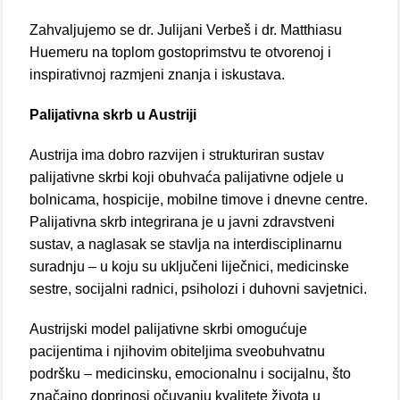
Zahvaljujemo se dr. Julijani Verbeš i dr. Matthiasu
Huemeru na toplom gostoprimstvu te otvorenoj i
inspirativnoj razmjeni znanja i iskustava.
Palijativna skrb u Austriji
Austrija ima dobro razvijen i strukturiran sustav
palijativne skrbi koji obuhvaća palijativne odjele u
bolnicama, hospicije, mobilne timove i dnevne centre.
Palijativna skrb integrirana je u javni zdravstveni
sustav, a naglasak se stavlja na interdisciplinarnu
suradnju – u koju su uključeni liječnici, medicinske
sestre, socijalni radnici, psiholozi i duhovni savjetnici.
Austrijski model palijativne skrbi omogućuje
pacijentima i njihovim obiteljima sveobuhvatnu
podršku – medicinsku, emocionalnu i socijalnu, što
značajno doprinosi očuvanju kvalitete života u